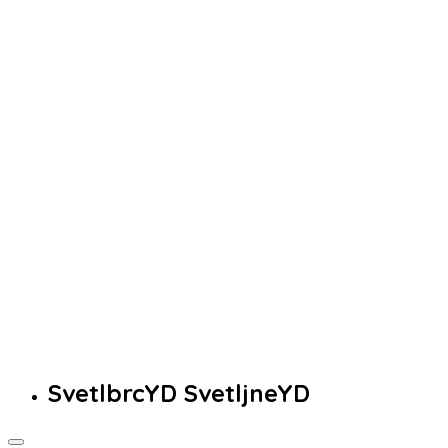
SvetlbrcYD SvetljneYD