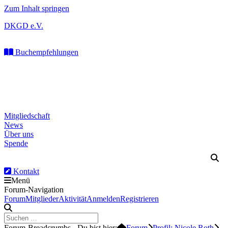
Zum Inhalt springen
DKGD e.V.
Buchempfehlungen
Mitgliedschaft
News
Über uns
Spende
Kontakt
Menü
Forum-Navigation
Forum
Mitglieder
Aktivität
Anmelden
Registrieren
Forum-Breadcrumbs - Du bist hier:
Forum
Profil: Nicole Roth