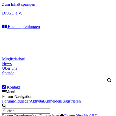
Zum Inhalt springen
DKGD e.V.
Buchempfehlungen
Mitgliedschaft
News
Über uns
Spende
Kontakt
Menü
Forum-Navigation
Forum
Mitglieder
Aktivität
Anmelden
Registrieren
Forum-Breadcrumbs - Du bist hier:
Forum
Profil: CBD