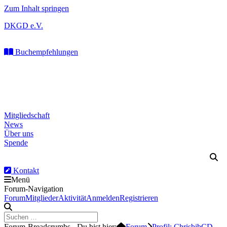
Zum Inhalt springen
DKGD e.V.
Buchempfehlungen
Mitgliedschaft
News
Über uns
Spende
Kontakt
Menü
Forum-Navigation
Forum
Mitglieder
Aktivität
Anmelden
Registrieren
Forum-Breadcrumbs - Du bist hier:
Forum
Profil: ChrisbibCD