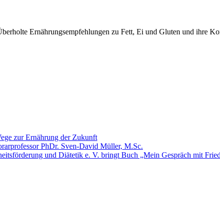
: Überholte Ernährungsempfehlungen zu Fett, Ei und Gluten und ihre 
ege zur Ernährung der Zukunft
orarprofessor PhDr. Sven-David Müller, M.Sc.
tsförderung und Diätetik e. V. bringt Buch „Mein Gespräch mit Fried