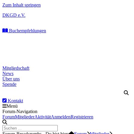
Zum Inhalt springen
DKGD e.V.
Buchempfehlungen
Mitgliedschaft
News
Über uns
Spende
Kontakt
Menü
Forum-Navigation
Forum
Mitglieder
Aktivität
Anmelden
Registrieren
Forum-Breadcrumbs - Du bist hier:
Forum
Mitglieder