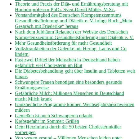
Theorie und Praxis der Diät- und Ernährungsberatung mit
Honorarprofessor PhDr. Sven-David Müller, M.Sc.
Vorstandsmitglied des Deutschen Kompetenzzentrums
Gesundheitsförderung und Diätetik e. V. bringt Buch „Mein
Gespräch mit Friederike“ heraus
Nach dem Jubiläum Relaunch der Website des Deutschen
Kompetenzzentrum Gesundheitsförderung und Diätetik e. V.
Mehr Gesundheitsförderung für mehr Gesundheit
Volkskrankheiten der Gelenke mit Hering, Lachs und Co
lindern
Fast zwei Drittel der Menschen in Deutschland haben
gefährlich viel Cholesterin im Blut
Die Diabetesbehandlung geht über Insulin und Tabletten weit
hinaus
Schwangere Frauen benötigen eine besonders gesunde
Ernährungsweise
Gefährliche Milch: Millionen Menschen in Deutschland
macht Milch krank
Ganzheitliche Programme können Wechseljahrsbeschwerden
mildern
Genießen ist auch Schwangeren erlaubt
Krebsgefahr im Sommer: Grillen
Dem Herzinfarkt durch die 50 besten Cholesterinkiller
vorbeugen
Von wegen gesund – Millionen Menschen leiden unter