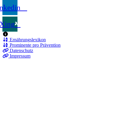
nkedin
Xing
Ernährungslexikon
Prominente pro Prävention
Datenschutz
Impressum