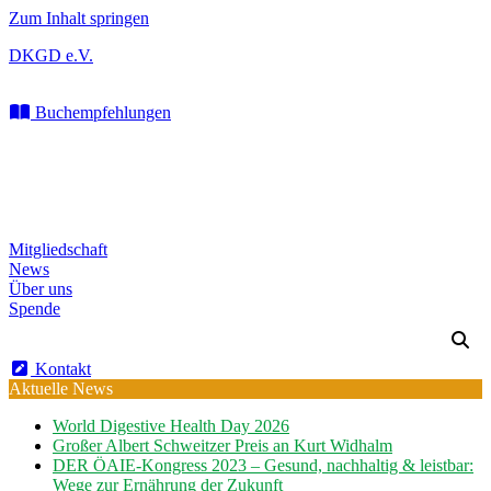
Zum Inhalt springen
DKGD e.V.
Buchempfehlungen
Mitgliedschaft
News
Über uns
Spende
Kontakt
Aktuelle News
World Digestive Health Day 2026
Großer Albert Schweitzer Preis an Kurt Widhalm
DER ÖAIE-Kongress 2023 – Gesund, nachhaltig & leistbar:
Wege zur Ernährung der Zukunft