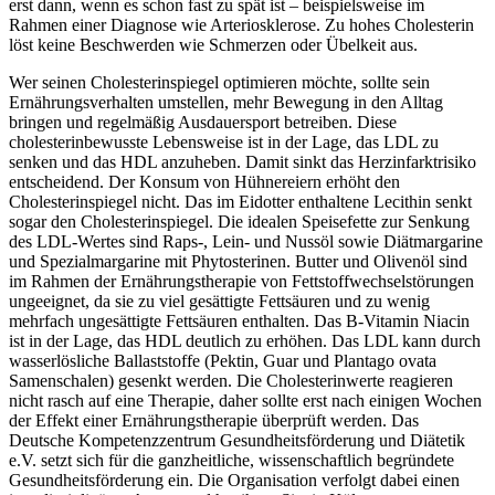
erst dann, wenn es schon fast zu spät ist – beispielsweise im
Rahmen einer Diagnose wie Arteriosklerose. Zu hohes Cholesterin
löst keine Beschwerden wie Schmerzen oder Übelkeit aus.
Wer seinen Cholesterinspiegel optimieren möchte, sollte sein
Ernährungsverhalten umstellen, mehr Bewegung in den Alltag
bringen und regelmäßig Ausdauersport betreiben. Diese
cholesterinbewusste Lebensweise ist in der Lage, das LDL zu
senken und das HDL anzuheben. Damit sinkt das Herzinfarktrisiko
entscheidend. Der Konsum von Hühnereiern erhöht den
Cholesterinspiegel nicht. Das im Eidotter enthaltene Lecithin senkt
sogar den Cholesterinspiegel. Die idealen Speisefette zur Senkung
des LDL-Wertes sind Raps-, Lein- und Nussöl sowie Diätmargarine
und Spezialmargarine mit Phytosterinen. Butter und Olivenöl sind
im Rahmen der Ernährungstherapie von Fettstoffwechselstörungen
ungeeignet, da sie zu viel gesättigte Fettsäuren und zu wenig
mehrfach ungesättigte Fettsäuren enthalten. Das B-Vitamin Niacin
ist in der Lage, das HDL deutlich zu erhöhen. Das LDL kann durch
wasserlösliche Ballaststoffe (Pektin, Guar und Plantago ovata
Samenschalen) gesenkt werden. Die Cholesterinwerte reagieren
nicht rasch auf eine Therapie, daher sollte erst nach einigen Wochen
der Effekt einer Ernährungstherapie überprüft werden. Das
Deutsche Kompetenzzentrum Gesundheitsförderung und Diätetik
e.V. setzt sich für die ganzheitliche, wissenschaftlich begründete
Gesundheitsförderung ein. Die Organisation verfolgt dabei einen