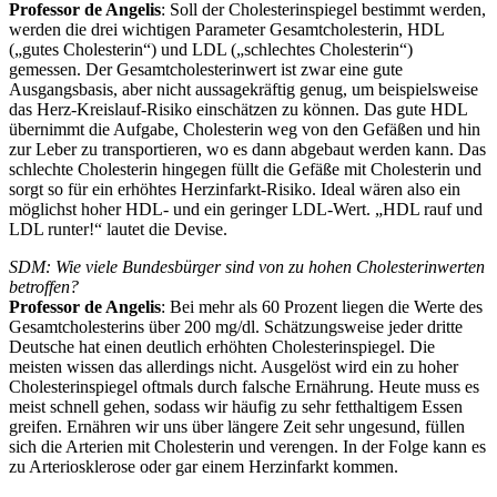
Professor de Angelis
: Soll der Cholesterinspiegel bestimmt werden,
werden die drei wichtigen Parameter Gesamtcholesterin, HDL
(„gutes Cholesterin“) und LDL („schlechtes Cholesterin“)
gemessen. Der Gesamtcholesterinwert ist zwar eine gute
Ausgangsbasis, aber nicht aussagekräftig genug, um beispielsweise
das Herz-Kreislauf-Risiko einschätzen zu können. Das gute HDL
übernimmt die Aufgabe, Cholesterin weg von den Gefäßen und hin
zur Leber zu transportieren, wo es dann abgebaut werden kann. Das
schlechte Cholesterin hingegen füllt die Gefäße mit Cholesterin und
sorgt so für ein erhöhtes Herzinfarkt-Risiko. Ideal wären also ein
möglichst hoher HDL- und ein geringer LDL-Wert. „HDL rauf und
LDL runter!“ lautet die Devise.
SDM: Wie viele Bundesbürger sind von zu hohen Cholesterinwerten
betroffen?
Professor de Angelis
: Bei mehr als 60 Prozent liegen die Werte des
Gesamtcholesterins über 200 mg/dl. Schätzungsweise jeder dritte
Deutsche hat einen deutlich erhöhten Cholesterinspiegel. Die
meisten wissen das allerdings nicht. Ausgelöst wird ein zu hoher
Cholesterinspiegel oftmals durch falsche Ernährung. Heute muss es
meist schnell gehen, sodass wir häufig zu sehr fetthaltigem Essen
greifen. Ernähren wir uns über längere Zeit sehr ungesund, füllen
sich die Arterien mit Cholesterin und verengen. In der Folge kann es
zu Arteriosklerose oder gar einem Herzinfarkt kommen.