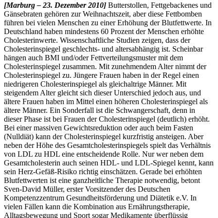
[Marburg – 23. Dezember 2010]
Butterstollen, Fettgebackenes und
Gänsebraten gehören zur Weihnachtszeit, aber diese Fettbomben
führen bei vielen Menschen zu einer Erhöhung der Blutfettwerte. In
Deutschland haben mindestens 60 Prozent der Menschen erhöhte
Cholesterinwerte. Wissenschaftliche Studien zeigen, dass der
Cholesterinspiegel geschlechts- und altersabhängig ist. Scheinbar
hängen auch BMI und/oder Fettverteilungsmuster mit dem
Cholesterinspiegel zusammen. Mit zunehmendem Alter nimmt der
Cholesterinspiegel zu. Jüngere Frauen haben in der Regel einen
niedrigeren Cholesterinspiegel als gleichaltrige Männer. Mit
steigendem Alter gleicht sich dieser Unterschied jedoch aus, und
ältere Frauen haben im Mittel einen höheren Cholesterinspiegel als
ältere Männer. Ein Sonderfall ist die Schwangerschaft, denn in
dieser Phase ist bei Frauen der Cholesterinspiegel (deutlich) erhöht.
Bei einer massiven Gewichtsreduktion oder auch beim Fasten
(Nulldiät) kann der Cholesterinspiegel kurzfristig ansteigen. Aber
neben der Höhe des Gesamtcholesterinspiegels spielt das Verhältnis
von LDL zu HDL eine entscheidende Rolle. Nur wer neben dem
Gesamtcholesterin auch seinen HDL- und LDL-Spiegel kennt, kann
sein Herz-Gefäß-Risiko richtig einschätzen. Gerade bei erhöhten
Blutfettwerten ist eine ganzheitliche Therapie notwendig, betont
Sven-David Müller, erster Vorsitzender des Deutschen
Kompetenzzentrum Gesundheitsförderung und Diätetik e.V. In
vielen Fällen kann die Kombination aus Ernährungstherapie,
Alltagsbewegung und Sport sogar Medikamente überflüssig