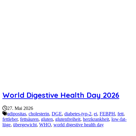
World Digestive Health Day 2026
27. Mai 2026
adipositas
,
cholesterin
,
DGE
,
diabetes-typ-2
,
ei
,
FEBPH
,
fett
,
fettleber
,
fettsäuren
,
gluten
,
glutenfreiheit
,
herzkrankheit
,
low-fat-
lüge
,
übergewicht
,
WHO
,
world digestive health day