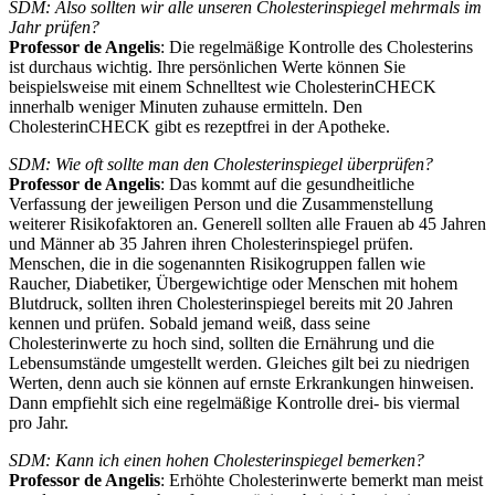
SDM: Also sollten wir alle unseren Cholesterinspiegel mehrmals im
Jahr prüfen?
Professor de Angelis
: Die regelmäßige Kontrolle des Cholesterins
ist durchaus wichtig. Ihre persönlichen Werte können Sie
beispielsweise mit einem Schnelltest wie CholesterinCHECK
innerhalb weniger Minuten zuhause ermitteln. Den
CholesterinCHECK gibt es rezeptfrei in der Apotheke.
SDM: Wie oft sollte man den Cholesterinspiegel überprüfen?
Professor de Angelis
: Das kommt auf die gesundheitliche
Verfassung der jeweiligen Person und die Zusammenstellung
weiterer Risikofaktoren an. Generell sollten alle Frauen ab 45 Jahren
und Männer ab 35 Jahren ihren Cholesterinspiegel prüfen.
Menschen, die in die sogenannten Risikogruppen fallen wie
Raucher, Diabetiker, Übergewichtige oder Menschen mit hohem
Blutdruck, sollten ihren Cholesterinspiegel bereits mit 20 Jahren
kennen und prüfen. Sobald jemand weiß, dass seine
Cholesterinwerte zu hoch sind, sollten die Ernährung und die
Lebensumstände umgestellt werden. Gleiches gilt bei zu niedrigen
Werten, denn auch sie können auf ernste Erkrankungen hinweisen.
Dann empfiehlt sich eine regelmäßige Kontrolle drei- bis viermal
pro Jahr.
SDM: Kann ich einen hohen Cholesterinspiegel bemerken?
Professor de Angelis
: Erhöhte Cholesterinwerte bemerkt man meist