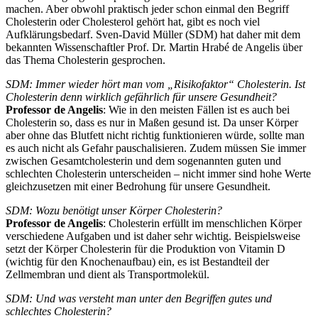
machen. Aber obwohl praktisch jeder schon einmal den Begriff
Cholesterin oder Cholesterol gehört hat, gibt es noch viel
Aufklärungsbedarf. Sven-David Müller (SDM) hat daher mit dem
bekannten Wissenschaftler Prof. Dr. Martin Hrabé de Angelis über
das Thema Cholesterin gesprochen.
SDM: Immer wieder hört man vom „Risikofaktor“ Cholesterin. Ist
Cholesterin denn wirklich gefährlich für unsere Gesundheit?
Professor de Angelis
: Wie in den meisten Fällen ist es auch bei
Cholesterin so, dass es nur in Maßen gesund ist. Da unser Körper
aber ohne das Blutfett nicht richtig funktionieren würde, sollte man
es auch nicht als Gefahr pauschalisieren. Zudem müssen Sie immer
zwischen Gesamtcholesterin und dem sogenannten guten und
schlechten Cholesterin unterscheiden – nicht immer sind hohe Werte
gleichzusetzen mit einer Bedrohung für unsere Gesundheit.
SDM: Wozu benötigt unser Körper Cholesterin?
Professor de Angelis
: Cholesterin erfüllt im menschlichen Körper
verschiedene Aufgaben und ist daher sehr wichtig. Beispielsweise
setzt der Körper Cholesterin für die Produktion von Vitamin D
(wichtig für den Knochenaufbau) ein, es ist Bestandteil der
Zellmembran und dient als Transportmolekül.
SDM: Und was versteht man unter den Begriffen gutes und
schlechtes Cholesterin?