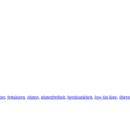
eber
,
fettsäuren
,
gluten
,
glutenfreiheit
,
herzkrankheit
,
low-fat-lüge
,
überg