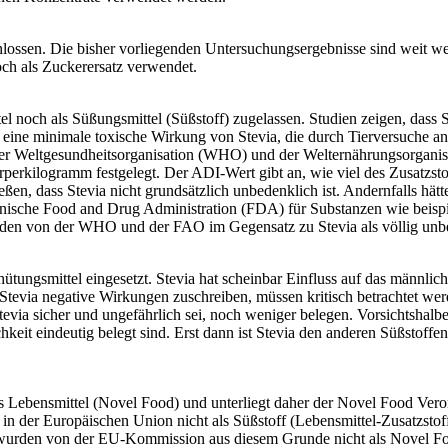
hlossen. Die bisher vorliegenden Untersuchungsergebnisse sind weit we
och als Zuckerersatz verwendet.
l noch als Süßungsmittel (Süßstoff) zugelassen. Studien zeigen, dass
t eine minimale toxische Wirkung von Stevia, die durch Tierversuche an
er Weltgesundheitsorganisation (WHO) und der Welternährungsorganisa
perkilogramm festgelegt. Der ADI-Wert gibt an, wie viel des Zusatzst
ießen, dass Stevia nicht grundsätzlich unbedenklich ist. Andernfalls h
ische Food and Drug Administration (FDA) für Substanzen wie beispiel
en von der WHO und der FAO im Gegensatz zu Stevia als völlig unbe
ütungsmittel eingesetzt. Stevia hat scheinbar Einfluss auf das männlic
 Stevia negative Wirkungen zuschreiben, müssen kritisch betrachtet w
tevia sicher und ungefährlich sei, noch weniger belegen. Vorsichtshalbe
keit eindeutig belegt sind. Erst dann ist Stevia den anderen Süßstoffen 
ges Lebensmittel (Novel Food) und unterliegt daher der Novel Food Ver
 in der Europäischen Union nicht als Süßstoff (Lebensmittel-Zusatzstoff
t wurden von der EU-Kommission aus diesem Grunde nicht als Novel Food