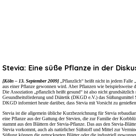
Stevia: Eine süße Pflanze in der Disku
[Köln – 13. September 2009]
„Pflanzlich“ heißt nicht in jedem Falle
aus einer Pflanze gewonnen wird. Aber Pflanzen wie beispielsweise da
Die Assoziation „pflanzlich heißt gesund“ ist also nicht grundsätzl
Gesundheitsförderung und Diätetik (DKGD e.V.) das Süßungsmittel Stev
DKGD informiert heute darüber, dass Stevia mit Vorsicht zu genießen 
Stevia ist die allgemein übliche Kurzbezeichnung für Stevia rebaudi
eine Pflanze aus der Gattung der Stevien, die zur Familie der Korbblü
stammt aus den Blättern der Stevia-Pflanze. Das aus den Stevia-Blätt
Stevia vorkommt, auch als natürlicher Süßstoff und Mittel zur Verm
Süßung können die getrockneten Blätter oder die industriell gewonn