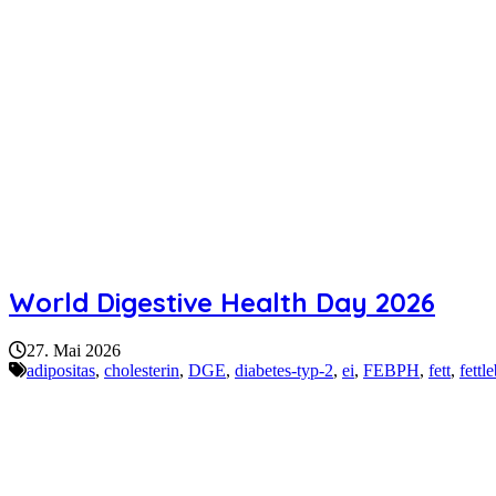
World Digestive Health Day 2026
27. Mai 2026
adipositas
,
cholesterin
,
DGE
,
diabetes-typ-2
,
ei
,
FEBPH
,
fett
,
fettl