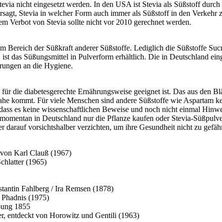
evia nicht eingesetzt werden. In den USA ist Stevia als Süßstoff durc
ersagt, Stevia in welcher Form auch immer als Süßstoff in den Verkeh
em Verbot von Stevia sollte nicht vor 2010 gerechnet werden.
t im Bereich der Süßkraft anderer Süßstoffe. Lediglich die Süßstoffe 
st, ist das Süßungsmittel in Pulverform erhältlich. Die in Deutschland e
erungen an die Hygiene.
ch für die diabetesgerechte Ernährungsweise geeignet ist. Das aus den B
he kommt. Für viele Menschen sind andere Süßstoffe wie Aspartam kein
dass es keine wissenschaftlichen Beweise und noch nicht einmal Hinwei
 momentan in Deutschland nur die Pflanze kaufen oder Stevia-Süßpulve
r darauf vorsichtshalber verzichten, um ihre Gesundheit nicht zu gefäh
:
 von Karl Clauß (1967)
chlatter (1965)
stantin Fahlberg / Ira Remsen (1878)
t Phadnis (1975)
ibung 1855
r, entdeckt von Horowitz und Gentili (1963)