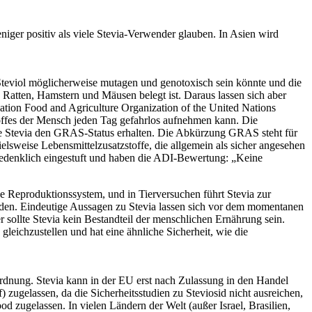
niger positiv als viele Stevia-Verwender glauben. In Asien wird
 Steviol möglicherweise mutagen und genotoxisch sein könnte und die
 Ratten, Hamstern und Mäusen belegt ist. Daraus lassen sich aber
tion Food and Agriculture Organization of the United Nations
offes der Mensch jeden Tag gefahrlos aufnehmen kann. Die
ätte Stevia den GRAS-Status erhalten. Die Abkürzung GRAS steht für
sweise Lebensmittelzusatzstoffe, die allgemein als sicher angesehen
denklich eingestuft und haben die ADI-Bewertung: „Keine
he Reproduktionssystem, und in Tierversuchen führt Stevia zur
erden. Eindeutige Aussagen zu Stevia lassen sich vor dem momentanen
r sollte Stevia kein Bestandteil der menschlichen Ernährung sein.
gleichzustellen und hat eine ähnliche Sicherheit, wie die
ordnung. Stevia kann in der EU erst nach Zulassung in den Handel
) zugelassen, da die Sicherheitsstudien zu Steviosid nicht ausreichen,
 zugelassen. In vielen Ländern der Welt (außer Israel, Brasilien,