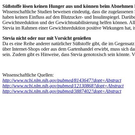
Süßstoffe lösen keinen Hunger aus und können beim Abnehmen 
Wissenschaftliche Studien beweisen eindeutig, dass die zugelassenen
haben keinen Einfluss auf den Blutzucker- und Insulinspiegel. Darübe
Gewichtsreduktion und der Gewichtsstabilisierung helfen können. Al
Stevia im Rahmen einer Gewichtsreduktion positive Wirkungen hat, is
Stevia nicht oder nur mit Vorsicht genießen
Da es eine Reihe anderer natürlicher Süßstoffe gibt, die im Gegensa
über Internet-Shops oder aus dem Gartenhandel erwirbt, muss sich dar
sein. Zudem gibt es Hinweise, dass Stevia genotoxisch sein könnte. V
Wissenschaftliche Quellen:
http://www.ncbi.nlm.nih.gov/pubmed/8143647?dopt=Abstract
http://www.ncbi.nlm.nih.gov/pubmed/12130868?dopt=Abstract
http://www.ncbi.nlm.nih.gov/pubmed/3887402?dopt=Abstra
ct