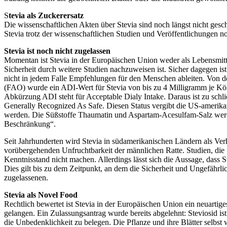
S
tevia als Zuckerersatz
Die wissenschaftlichen Akten über Stevia sind noch längst nicht gesc
Stevia trotz der wissenschaftlichen Studien und Veröffentlichungen n
Stevia ist noch nicht zugelassen
Momentan ist Stevia in der Europäischen Union weder als Lebensmitte
Sicherheit durch weitere Studien nachzuweisen ist. Sicher dagegen is
nicht in jedem Falle Empfehlungen für den Menschen ableiten. Von d
(FAO) wurde ein ADI-Wert für Stevia von bis zu 4 Milligramm je Kör
Abkürzung ADI steht für Acceptable Dialy Intake. Daraus ist zu schl
Generally Recognized As Safe. Diesen Status vergibt die US-amerikan
werden. Die Süßstoffe Thaumatin und Aspartam-Acesulfam-Salz werd
Beschränkung“.
Seit Jahrhunderten wird Stevia in südamerikanischen Ländern als Verh
vorübergehenden Unfruchtbarkeit der männlichen Ratte. Studien, die
Kenntnisstand nicht machen. Allerdings lässt sich die Aussage, dass S
Dies gilt bis zu dem Zeitpunkt, an dem die Sicherheit und Ungefährlich
zugelassenen.
Stevia als Novel Food
Rechtlich bewertet ist Stevia in der Europäischen Union ein neuarti
gelangen. Ein Zulassungsantrag wurde bereits abgelehnt: Steviosid ist
die Unbedenklichkeit zu belegen. Die Pflanze und ihre Blätter selbs