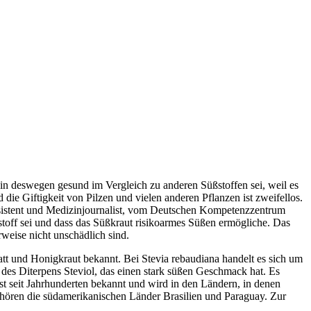
ein deswegen gesund im Vergleich zu anderen Süßstoffen sei, weil es
ie Giftigkeit von Pilzen und vielen anderen Pflanzen ist zweifellos.
assistent und Medizinjournalist, vom Deutschen Kompetenzzentrum
stoff sei und dass das Süßkraut risikoarmes Süßen ermögliche. Das
weise nicht unschädlich sind.
att und Honigkraut bekannt. Bei Stevia rebaudiana handelt es sich um
d des Diterpens Steviol, das einen stark süßen Geschmack hat. Es
st seit Jahrhunderten bekannt und wird in den Ländern, in denen
ehören die südamerikanischen Länder Brasilien und Paraguay. Zur