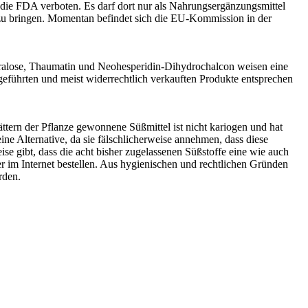
h die FDA verboten. Es darf dort nur als Nahrungsergänzungsmittel
r zu bringen. Momentan befindet sich die EU-Kommission in der
Sucralose, Thaumatin und Neohesperidin-Dihydrochalcon weisen eine
ingeführten und meist widerrechtlich verkauften Produkte entsprechen
lättern der Pflanze gewonnene Süßmittel ist nicht kariogen und hat
e Alternative, da sie fälschlicherweise annehmen, dass diese
se gibt, dass die acht bisher zugelassenen Süßstoffe eine wie auch
r im Internet bestellen. Aus hygienischen und rechtlichen Gründen
rden.