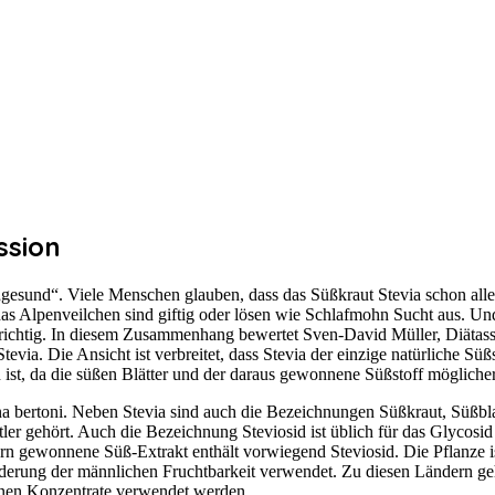
ssion
 „gesund“. Viele Menschen glauben, dass das Süßkraut Stevia schon all
s Alpenveilchen sind giftig oder lösen wie Schlafmohn Sucht aus. Und d
ich richtig. In diesem Zusammenhang bewertet Sven-David Müller, Diät
ia. Die Ansicht ist verbreitet, dass Stevia der einzige natürliche Süß
ist, da die süßen Blätter und der daraus gewonnene Süßstoff möglicher
ana bertoni. Neben Stevia sind auch die Bezeichnungen Süßkraut, Süßbl
tler gehört. Auch die Bezeichnung Steviosid ist üblich für das Glycosi
ern gewonnene Süß-Extrakt enthält vorwiegend Steviosid. Die Pflanze i
inderung der männlichen Fruchtbarkeit verwendet. Zu diesen Ländern g
enen Konzentrate verwendet werden.