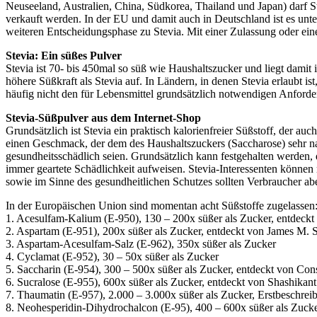
Neuseeland, Australien, China, Südkorea, Thailand und Japan) darf St
verkauft werden. In der EU und damit auch in Deutschland ist es unt
weiteren Entscheidungsphase zu Stevia. Mit einer Zulassung oder ein
Stevia: Ein süßes Pulver
Stevia ist 70- bis 450mal so süß wie Haushaltszucker und liegt dami
höhere Süßkraft als Stevia auf. In Ländern, in denen Stevia erlaubt i
häufig nicht den für Lebensmittel grundsätzlich notwendigen Anford
Stevia-Süßpulver aus dem Internet-Shop
Grundsätzlich ist Stevia ein praktisch kalorienfreier Süßstoff, der au
einen Geschmack, der dem des Haushaltszuckers (Saccharose) sehr na
gesundheitsschädlich seien. Grundsätzlich kann festgehalten werden, 
immer geartete Schädlichkeit aufweisen. Stevia-Interessenten können
sowie im Sinne des gesundheitlichen Schutzes sollten Verbraucher abe
In der Europäischen Union sind momentan acht Süßstoffe zugelassen
1. Acesulfam-Kalium (E-950), 130 – 200x süßer als Zucker, entdeckt
2. Aspartam (E-951), 200x süßer als Zucker, entdeckt von James M. S
3. Aspartam-Acesulfam-Salz (E-962), 350x süßer als Zucker
4. Cyclamat (E-952), 30 – 50x süßer als Zucker
5. Saccharin (E-954), 300 – 500x süßer als Zucker, entdeckt von Con
6. Sucralose (E-955), 600x süßer als Zucker, entdeckt von Shashikan
7. Thaumatin (E-957), 2.000 – 3.000x süßer als Zucker, Erstbeschre
8. Neohesperidin-Dihydrochalcon (E-95), 400 – 600x süßer als Zucke